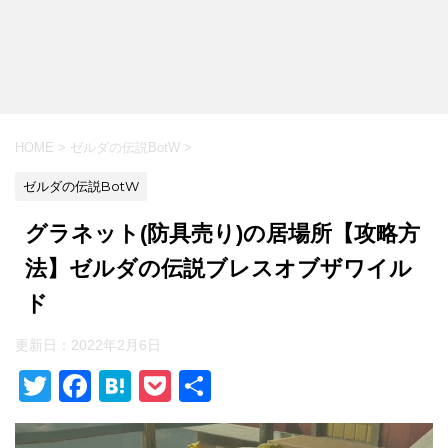
HOME
>
ゼルダの伝説BotW
>
ゼルダの伝説BotW
グラネット(防具売り)の居場所【攻略方
法】ゼルダの伝説ブレスオブザワイル
ド
更新日：
2022年2月6日
T
F
H
P
共
wi
a
at
o
有