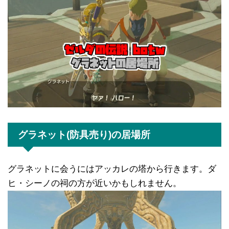
tt
c
e
ck
er
e
n
et
b
a
o
o
k
グラネット(防具売り)の居場所
グラネットに会うにはアッカレの塔から行きます。ダ
ヒ・シーノの祠の方が近いかもしれません。