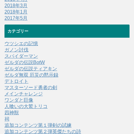
2018年3月
2018年1月
2017年5月
カテゴリー
ウツシエの記憶
ガノン討伐
スパイダーマン
ゼルダの伝説BotW
ゼルダの伝説ティアキン
ゼルダ無双 厄災の黙示録
デトロイト
マスターソード勇者の剣
メインチャレンジ
ワンダと巨像
人喰いの大鷲トリコ
四神獣
祠
追加コンテンツ第１弾剣の試練
追加コンテンツ第２弾英傑たちの詩