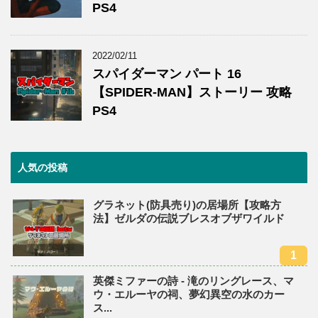
PS4
2022/02/11
スパイダーマン パート 16
【SPIDER-MAN】ストーリー 攻略
PS4
人気の投稿
グラネット(防具売り)の居場所【攻略方
法】ゼルダの伝説ブレスオブザワイルド
英傑ミファーの詩 - 滝のリングレース、マ
ウ・エルーヤの祠、夢幻異空の水のカー
ス...