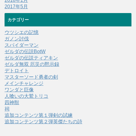
2018年1月
2017年5月
カテゴリー
ウツシエの記憶
ガノン討伐
スパイダーマン
ゼルダの伝説BotW
ゼルダの伝説ティアキン
ゼルダ無双 厄災の黙示録
デトロイト
マスターソード勇者の剣
メインチャレンジ
ワンダと巨像
人喰いの大鷲トリコ
四神獣
祠
追加コンテンツ第１弾剣の試練
追加コンテンツ第２弾英傑たちの詩