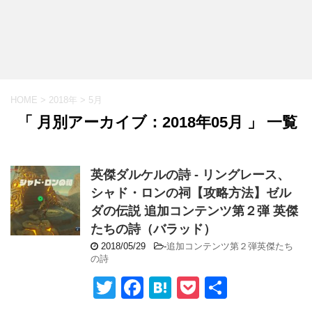
HOME
>
2018年
>
5月
「 月別アーカイブ：2018年05月 」 一覧
英傑ダルケルの詩 - リングレース、
シャド・ロンの祠【攻略方法】ゼル
ダの伝説 追加コンテンツ第２弾 英傑
たちの詩（バラッド）
2018/05/29
-
追加コンテンツ第２弾英傑たち
の詩
T
F
H
P
共
wi
a
at
o
有