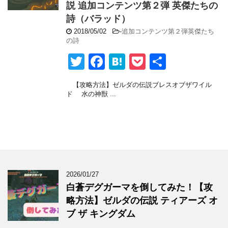
説 追加コンテンツ第２弾 英傑たちの
k
詩（バラッド）
2018/05/02
-
追加コンテンツ第２弾英傑たち
の詩
T
F
H
P
共
wi
a
at
o
有
【攻略方法】ゼルダの伝説ブレスオブザワイル
tt
c
e
ck
ド 水の神獣 ...
er
e
n
et
b
a
o
o
k
2026/01/27
白蒼デグガーマを倒してみた！【攻
略方法】ゼルダの伝説 ティアーズ オ
ブ ザ キングダム