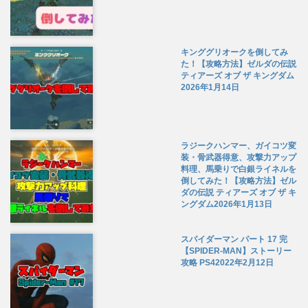
キンググリオークを倒してみ
た！【攻略方法】ゼルダの伝説
ティアーズ オブ ザ キングダム
2026年1月14日
ラジークハンマー、ガイコツ変
装・骨武器得意、攻撃力アップ
料理、馬乗りで白銀ライネルを
倒してみた！【攻略方法】ゼル
ダの伝説 ティアーズ オブ ザ キ
ングダム
2026年1月13日
スパイダーマン パート 17 完
【SPIDER-MAN】ストーリー
攻略 PS4
2022年2月12日