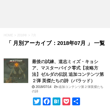
HOME
>
2018年
>
7月
「 月別アーカイブ：2018年07月 」 一覧
最後の試練、道志ミィズ・キョシ
ア、マスターバイク零式【攻略方
法】ゼルダの伝説 追加コンテンツ第
２弾 英傑たちの詩（バラッド）
2018/07/14
-
追加コンテンツ第２弾英傑たち
の詩
T
F
H
P
共
wi
a
at
o
有