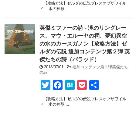
【攻略方法】ゼルダの伝説ブレスオブザワイル
tt
c
e
ck
ド 水の神獣 ...
er
e
n
et
b
a
英傑ミファーの詩 - 滝のリングレー
o
ス、マウ・エルーヤの祠、夢幻異空
の水のカースガノン【攻略方法】ゼ
o
ルダの伝説 追加コンテンツ第２弾 英
k
傑たちの詩（バラッド）
2018/07/01
-
追加コンテンツ第２弾英傑たち
の詩
T
F
H
P
共
wi
a
at
o
有
【攻略方法】ゼルダの伝説ブレスオブザワイル
tt
c
e
ck
ド 水の神獣 ...
er
e
n
et
b
a
o