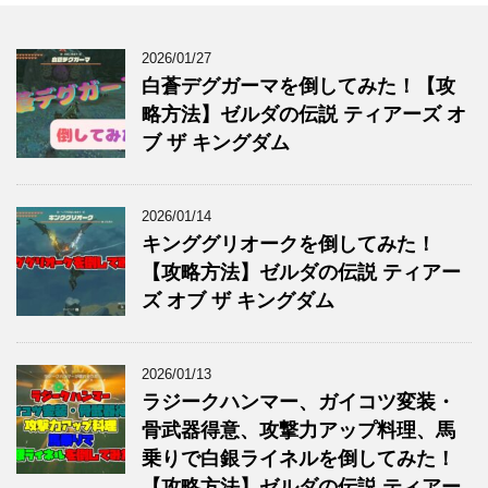
o
k
2026/01/27
白蒼デグガーマを倒してみた！【攻
略方法】ゼルダの伝説 ティアーズ オ
ブ ザ キングダム
2026/01/14
キンググリオークを倒してみた！
【攻略方法】ゼルダの伝説 ティアー
ズ オブ ザ キングダム
2026/01/13
ラジークハンマー、ガイコツ変装・
骨武器得意、攻撃力アップ料理、馬
乗りで白銀ライネルを倒してみた！
【攻略方法】ゼルダの伝説 ティアー