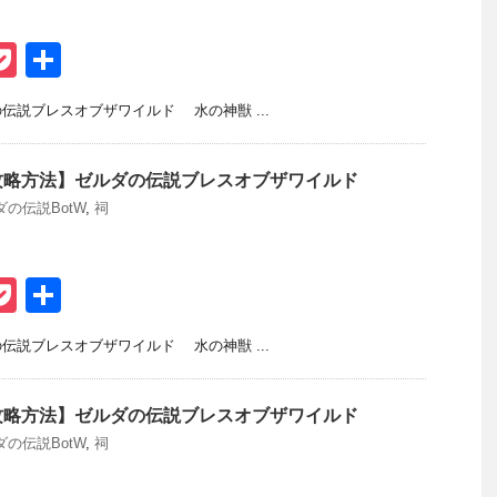
P
共
t
o
有
説ブレスオブザワイルド 水の神獣 ...
ck
et
攻略方法】ゼルダの伝説ブレスオブザワイルド
ダの伝説BotW
,
祠
P
共
t
o
有
説ブレスオブザワイルド 水の神獣 ...
ck
et
攻略方法】ゼルダの伝説ブレスオブザワイルド
ダの伝説BotW
,
祠