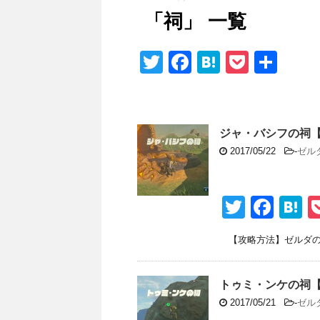
「祠」 一覧
T
F
H
P
共
wi
a
at
o
有
tt
c
e
ck
er
e
n
et
ジャ・バシフの祠
b
a
2017/05/22
-
ゼル
o
o
T
F
H
k
wi
a
a
【攻略方法】ゼルダの伝
tt
c
e
er
e
n
トゥミ・ンケの祠
b
a
2017/05/21
-
ゼル