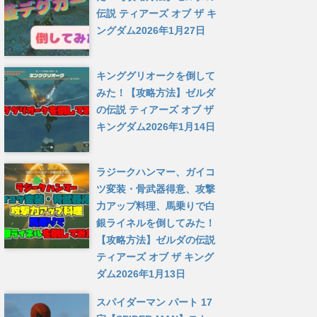
伝説 ティアーズ オブ ザ キ
ングダム
2026年1月27日
キンググリオークを倒して
みた！【攻略方法】ゼルダ
の伝説 ティアーズ オブ ザ
キングダム
2026年1月14日
ラジークハンマー、ガイコ
ツ変装・骨武器得意、攻撃
力アップ料理、馬乗りで白
銀ライネルを倒してみた！
【攻略方法】ゼルダの伝説
ティアーズ オブ ザ キング
ダム
2026年1月13日
スパイダーマン パート 17