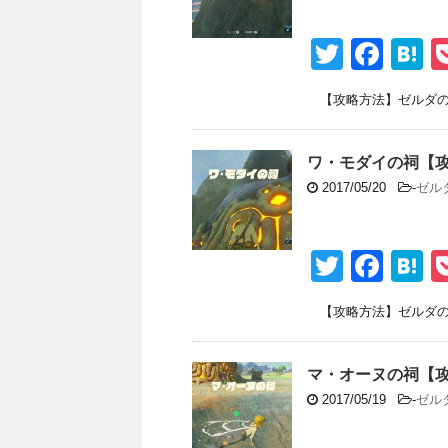
o
o
T
F
H
k
wi
a
a
【攻略方法】ゼルダの伝
tt
c
e
er
e
n
ワ・モダイの祠【
b
a
2017/05/20
-
ゼル
o
o
T
F
H
k
wi
a
a
【攻略方法】ゼルダの伝
tt
c
e
er
e
n
マ・オーヌの祠【
b
a
2017/05/19
-
ゼル
o