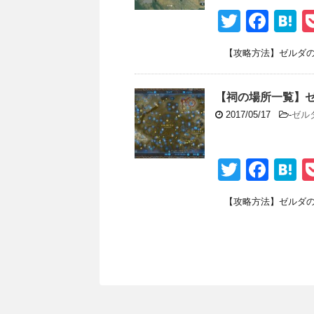
o
T
F
H
k
wi
a
a
【攻略方法】ゼルダの伝
tt
c
e
er
e
n
【祠の場所一覧】
b
a
2017/05/17
-
ゼル
o
o
T
F
H
k
wi
a
a
【攻略方法】ゼルダの伝
tt
c
e
er
e
n
b
a
o
o