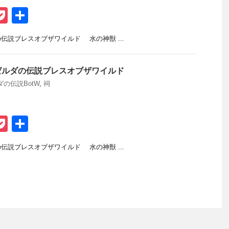
P
共
t
o
有
説ブレスオブザワイルド 水の神獣 ...
ck
et
ゼルダの伝説ブレスオブザワイルド
ダの伝説BotW
,
祠
P
共
t
o
有
説ブレスオブザワイルド 水の神獣 ...
ck
et