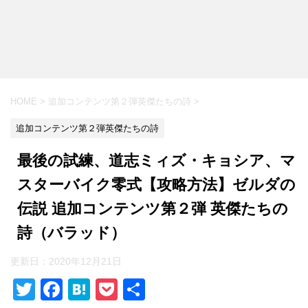
HOME
>
追加コンテンツ第２弾英傑たちの詩
>
追加コンテンツ第２弾英傑たちの詩
最後の試練、道志ミィズ・キョシア、マ
スターバイク零式【攻略方法】ゼルダの
伝説 追加コンテンツ第２弾 英傑たちの
詩（バラッド）
更新日：
2020年12月21日
T
F
H
P
共