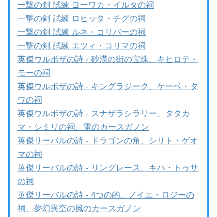
一撃の剣 試練 ヨーワカ・イルタの祠
一撃の剣 試練 ロヒッタ・チグの祠
一撃の剣 試練 ルネ・コリバーの祠
一撃の剣 試練 エツィ・コリマの祠
英傑ウルボザの詩 - 砂漠の街の宝珠、キヒロテ・
モーの祠
英傑ウルボザの詩 - キングラジーク、ケーベ・タ
ワの祠
英傑ウルボザの詩 - スナザラシラリー、タタカ
マ・シミリの祠、雷のカースガノン
英傑リーバルの詩 - ドラゴンの角、シリト・ゲオ
マの祠
英傑リーバルの詩 - リングレース、キハ・トゥサ
の祠
英傑リーバルの詩 - 4つの的、ノイエ・ロジーの
祠、夢幻異空の風のカースガノン