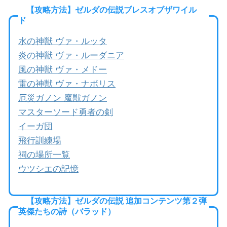
wi
a
at
o
有
【攻略方法】ゼルダの伝説ブレスオブザワイル
tt
c
e
ck
ド
er
e
n
et
水の神獣 ヴァ・ルッタ
b
a
炎の神獣 ヴァ・ルーダニア
o
風の神獣 ヴァ・メドー
o
雷の神獣 ヴァ・ナボリス
k
厄災ガノン 魔獣ガノン
マスターソード勇者の剣
イーガ団
飛行訓練場
祠の場所一覧
ウツシエの記憶
【攻略方法】ゼルダの伝説 追加コンテンツ第２弾
英傑たちの詩（バラッド）