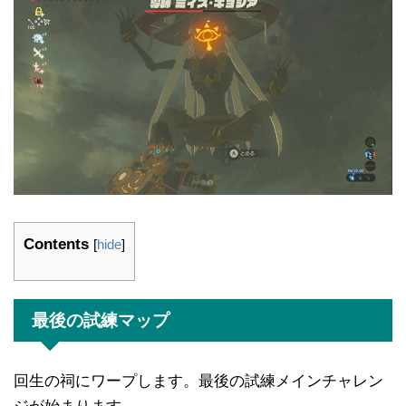
Contents
[
hide
]
最後の試練マップ
回生の祠にワープします。最後の試練メインチャレン