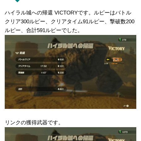
ハイラル城への帰還 VICTORYです。ルピーはバトル
クリア300ルピー、クリアタイム91ルピー、撃破数200
ルピー、合計591ルピーでした。
リンクの獲得武器です。