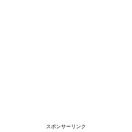
スポンサーリンク