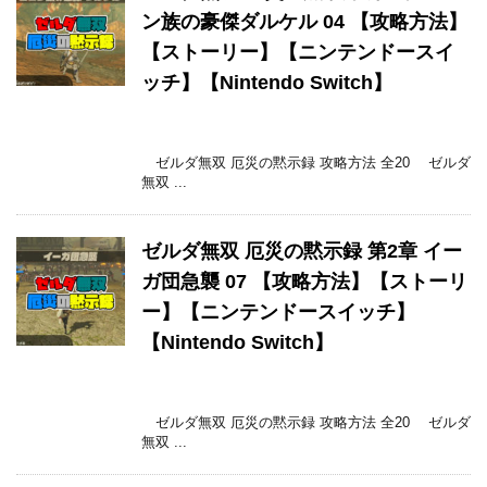
ン族の豪傑ダルケル 04 【攻略方法】
【ストーリー】【ニンテンドースイ
ッチ】【Nintendo Switch】
ゼルダ無双 厄災の黙示録 攻略方法 全20 ゼルダ
無双 ...
ゼルダ無双 厄災の黙示録 第2章 イー
ガ団急襲 07 【攻略方法】【ストーリ
ー】【ニンテンドースイッチ】
【Nintendo Switch】
ゼルダ無双 厄災の黙示録 攻略方法 全20 ゼルダ
無双 ...