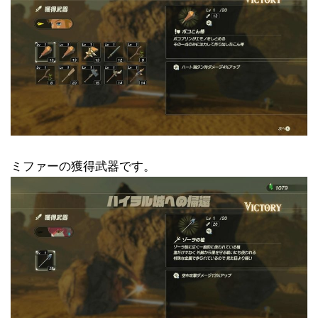
ミファーの獲得武器です。