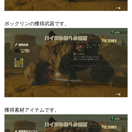
ボックリンの獲得武器です。
獲得素材アイテムです。