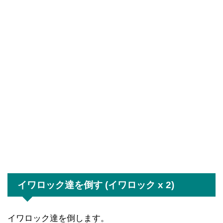
イワロック達を倒す (イワロック x 2)
イワロック達を倒します。