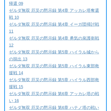
帰還 09
ゼルダ無双 厄災の黙示録 第4章 アッカレ塔奪還
戦 10
ゼルダ無双 厄災の黙示録 第4章 イーガ団掃討戦
11
ゼルダ無双 厄災の黙示録 第4章 勇気の泉護衛戦
12
ゼルダ無双 厄災の黙示録 第5章 ハイラル城から
の脱出 13
ゼルダ無双 厄災の黙示録 第5章 ハイラル東部救
援戦 14
ゼルダ無双 厄災の黙示録 第5章 ハイラル西部救
援戦 15
ゼルダ無双 厄災の黙示録 第6章 アッカレ塔の戦
い 16
ゼルダ無双 厄災の黙示録 第6章 ハテノ塔の戦い