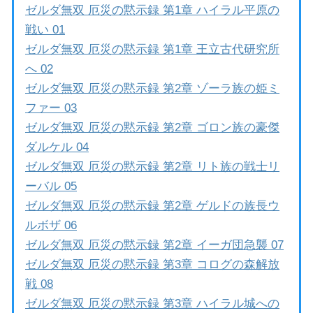
ゼルダ無双 厄災の黙示録 第1章 ハイラル平原の
戦い 01
ゼルダ無双 厄災の黙示録 第1章 王立古代研究所
へ 02
ゼルダ無双 厄災の黙示録 第2章 ゾーラ族の姫ミ
ファー 03
ゼルダ無双 厄災の黙示録 第2章 ゴロン族の豪傑
ダルケル 04
ゼルダ無双 厄災の黙示録 第2章 リト族の戦士リ
ーバル 05
ゼルダ無双 厄災の黙示録 第2章 ゲルドの族長ウ
ルボザ 06
ゼルダ無双 厄災の黙示録 第2章 イーガ団急襲 07
ゼルダ無双 厄災の黙示録 第3章 コログの森解放
戦 08
ゼルダ無双 厄災の黙示録 第3章 ハイラル城への