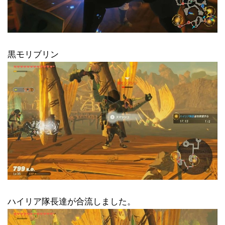
黒モリブリン
ハイリア隊長達が合流しました。