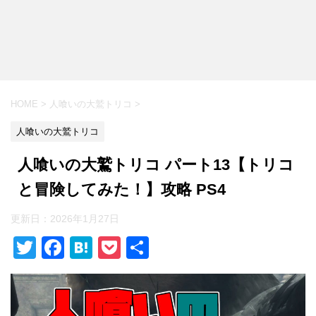
HOME
>
人喰いの大鷲トリコ
>
人喰いの大鷲トリコ
人喰いの大鷲トリコ パート13【トリコ
と冒険してみた！】攻略 PS4
更新日：
2026年1月27日
T
F
H
P
共
wi
a
at
o
有
tt
c
e
ck
er
e
n
et