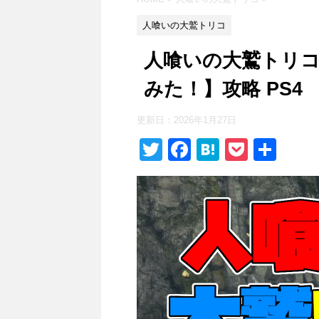
人喰いの大鷲トリコ
人喰いの大鷲トリコ
みた！】攻略 PS4
更新日：
2026年1月27日
T
F
H
P
共
wi
a
at
o
有
tt
c
e
ck
er
e
n
et
b
a
o
o
k