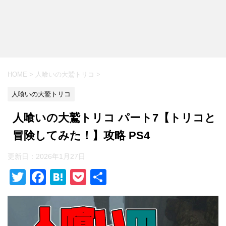
HOME
>
人喰いの大鷲トリコ
>
人喰いの大鷲トリコ
人喰いの大鷲トリコ パート7【トリコと
冒険してみた！】攻略 PS4
更新日：
2026年1月27日
T
F
H
P
共
wi
a
at
o
有
tt
c
e
ck
er
e
n
et